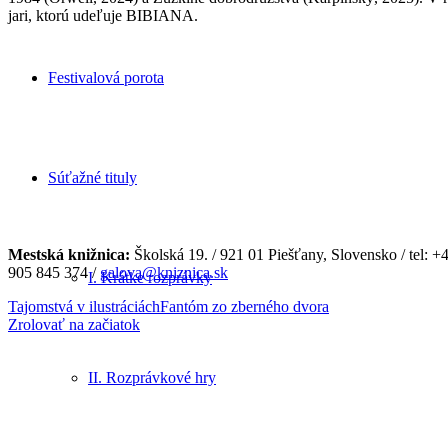
jari, ktorú udeľuje BIBIANA.
Festivalová porota
Súťažné tituly
Mestská knižnica:
Školská 19. / 921 01 Piešťany, Slovensko / tel: 
905 845 374 /
galova@kniznica.sk
I. Krátke rozprávky
Tajomstvá v ilustráciách
Fantóm zo zberného dvora
Zrolovať na začiatok
II. Rozprávkové hry