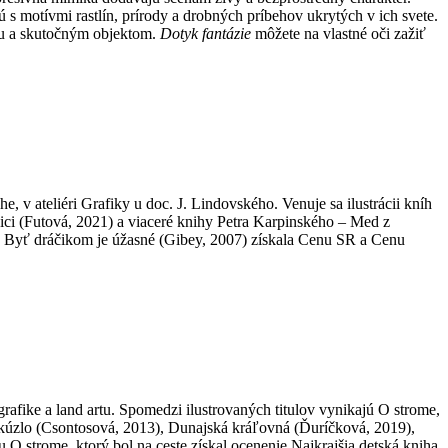
jú s motívmi rastlín, prírody a drobných príbehov ukrytých v ich svete.
bou a skutočným objektom.
Dotyk fantázie
môžete na vlastné oči zažiť
 v ateliéri Grafiky u doc. J. Lindovského. Venuje sa ilustrácii kníh
vici (Futová, 2021) a viaceré knihy Petra Karpinského – Med z
e Byť dráčikom je úžasné (Gibey, 2007) získala Cenu SR a Cenu
afike a land artu. Spomedzi ilustrovaných titulov vynikajú O strome,
 kúzlo (Csontosová, 2013), Dunajská kráľovná (Ďuríčková, 2019),
 O strome, ktorý bol na ceste získal ocenenie Najkrajšia detská kniha