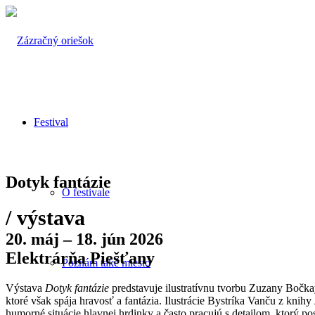
Festival
Dotyk fantázie
O festivale
/ výstava
20. máj – 18. jún 2026
Elektrárňa Piešťany
Poznám také miesto
Výstava
Dotyk fantázie
predstavuje ilustratívnu tvorbu Zuzany Bočkay
ktoré však spája hravosť a fantázia. Ilustrácie Bystríka Vanču z knihy
humorné situácie hlavnej hrdinky a často pracujú s detailom, ktorý p