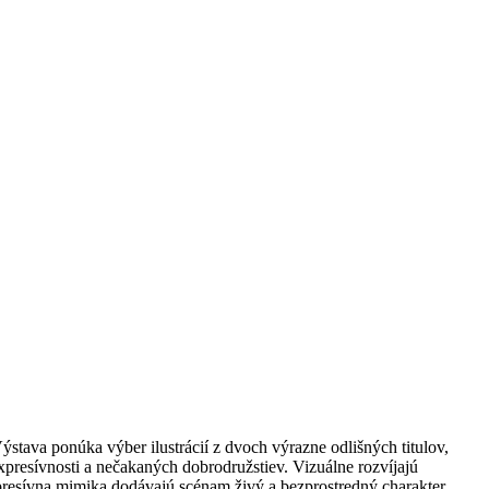
stava ponúka výber ilustrácií z dvoch výrazne odlišných titulov,
expresívnosti a nečakaných dobrodružstiev. Vizuálne rozvíjajú
xpresívna mimika dodávajú scénam živý a bezprostredný charakter.