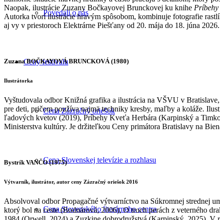
Naopak, ilustrácie Zuzany Bočkayovej Brunckovej ku knihe
Príbehy
Povedali o nás
Autorka tvorí ilustrácie hravým spôsobom, kombinuje fotografie rastl
aj vy v priestoroch Elektrárne Piešťany od 20. mája do 18. júna 2026.
Zuzana BOČKAYOVÁ BRUNCKOVÁ (1980)
Ceny festivalu
Ilustrátorka
Vyštudovala odbor Knižná grafika a ilustrácia na VŠVU v Bratislave, 
pre deti, pričom používa najmä techniky kresby, maľby a koláže. Ilus
Cena Zázračný oriešok
ľadových kvetov (2019), Príbehy Kveťa Herbára (Karpinský a Timková
Ministerstva kultúry. Je držiteľkou Ceny primátora Bratislavy na Biená
Cena Slovenskej televízie a rozhlasu
Bystrík VANČO (1975)
Výtvarník, ilustrátor, autor ceny Zázračný oriešok 2016
Absolvoval odbor Propagačné výtvarníctvo na Súkromnej strednej umel
Cena Slovenského literárneho centra
ktorý bol na ceste (Bodnárová, 2006), O troch perách z veterného d
1984 (Orwell, 2024) a Zuzkine dobrodružstvá (Karpinský, 2025). V rok