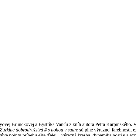
ovej Brunckovej a Bystríka Vanču z kníh autora Petra Karpinského. Vý
Zuzkine dobrodružstvá # s nohou v sadre
sú plné výraznej farebnosti, 
osúva pointu príbehu ešte ďalej – výrazná kresba, dynamika postáv a e