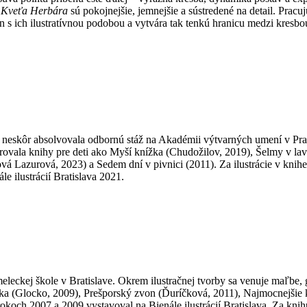
 Kveťa Herbára
sú pokojnejšie, jemnejšie a sústredené na detail. Pracu
ín s ich ilustratívnou podobou a vytvára tak tenkú hranicu medzi kres
neskôr absolvovala odbornú stáž na Akadémii výtvarných umení v Prahe,
trovala knihy pre deti ako Myší knížka (Chudožilov, 2019), Šelmy v la
 Lazurová, 2023) a Sedem dní v pivnici (2011). Za ilustrácie v knih
le ilustrácií Bratislava 2021.
eckej škole v Bratislave. Okrem ilustračnej tvorby sa venuje maľbe, gr
raka (Glocko, 2009), Prešporský zvon (Ďuríčková, 2011), Najmocnejšie
och 2007 a 2009 vystavoval na Bienále ilustrácií Bratislava. Za knihu